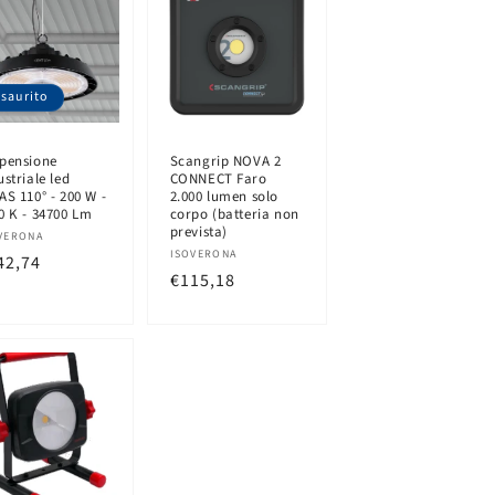
Esaurito
pensione
Scangrip NOVA 2
ustriale led
CONNECT Faro
AS 110° - 200 W -
2.000 lumen solo
0 K - 34700 Lm
corpo (batteria non
prevista)
oduttore:
VERONA
Produttore:
ISOVERONA
ezzo
42,74
Prezzo
€115,18
di
tino
listino