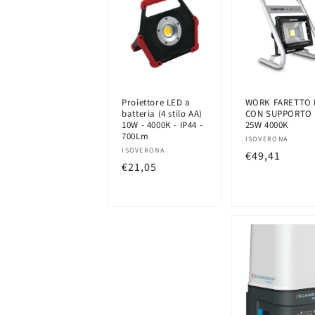
e
z
i
Proiettore LED a
WORK FARETTO 
batteria (4 stilo AA)
CON SUPPORTO
o
10W - 4000K - IP44 -
25W 4000K
700Lm
Produttore:
ISOVERONA
Produttore:
ISOVERONA
Prezzo
€49,41
n
Prezzo
€21,05
di
di
listino
e
listino
: