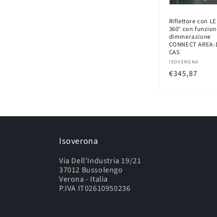
Riflettore con L
360° con funzion
dimmerazione
CONNECT AREA-
CAS
Produttore:
ISOVERONA
Prezzo
€345,87
di
listino
Isoverona
Via Dell'Industria 19/21
37012 Bussolengo
Verona - Italia
P.IVA IT02610950236