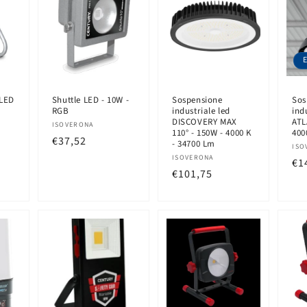
LED
Shuttle LED - 10W -
Sospensione
Sos
RGB
industriale led
ind
DISCOVERY MAX
ATL
Produttore:
ISOVERONA
110° - 150W - 4000 K
400
Prezzo
€37,52
- 34700 Lm
Pr
ISO
di
Produttore:
ISOVERONA
Pr
€1
listino
Prezzo
€101,75
di
di
lis
listino