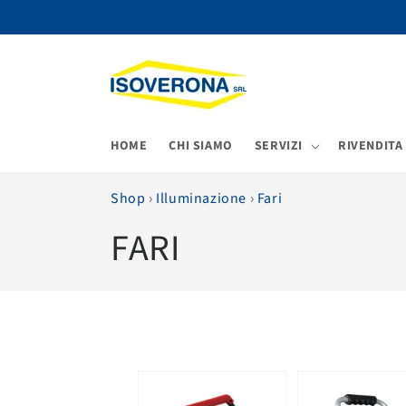
Vai
direttamente
ai contenuti
HOME
CHI SIAMO
SERVIZI
RIVENDITA
Shop
›
Illuminazione
›
Fari
C
FARI
o
l
l