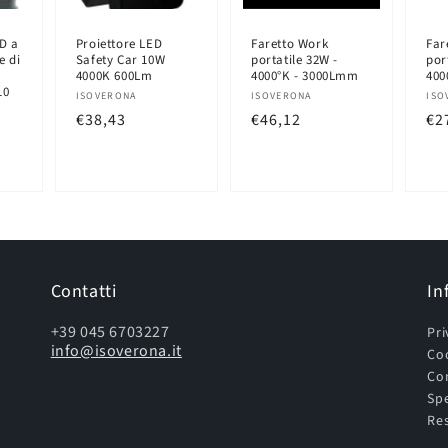
ED a
Proiettore LED
Faretto Work
Far
e di
Safety Car 10W
portatile 32W -
por
4000K 600Lm
4000°K - 3000Lmm
400
10
Produttore:
Produttore:
Pr
ISOVERONA
ISOVERONA
ISO
Prezzo
€38,43
Prezzo
€46,12
Pr
€2
di
di
di
listino
listino
lis
Contatti
In
+39 045 6703227
Pri
info@isoverona.it
Coo
Con
Spe
Res