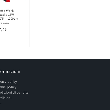
etto Work
tatile 13W -
0°K - 1000Lm
oduttore:
VERONA
ezzo
7,45
tino
formazioni
vacy policy
kie policy
dizioni di vendita
dizioni
i