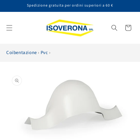
Vai
Spedizione gratuita per ordini superiori a 60 €
direttamente
ai contenuti
Carrello
Coibentazione
›
Pvc
›
Passa alle
informazioni
sul prodotto