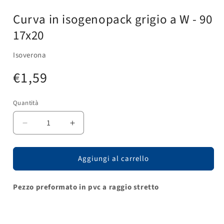
Apri
contenuti
Curva in isogenopack grigio a W - 90
multimediali
1
17x20
in
finestra
modale
Isoverona
Prezzo
€1,59
di
Quantità
listino
Diminuisci
Aumenta
quantità
quantità
per
per
Aggiungi al carrello
Curva
Curva
in
in
isogenopack
isogenopack
Pezzo preformato in pvc a raggio stretto
grigio
grigio
a
a
W
W
-
-