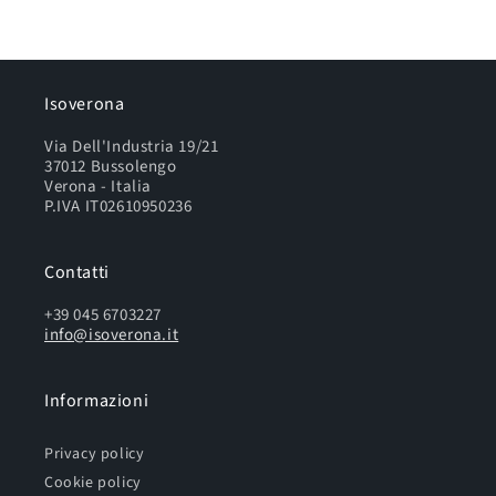
90
90
17x20
17x20
Isoverona
Via Dell'Industria 19/21
37012 Bussolengo
Verona - Italia
P.IVA IT02610950236
Contatti
+39 045 6703227
info@isoverona.it
Informazioni
Privacy policy
Cookie policy